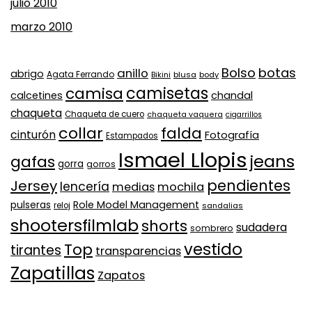
julio 2010
marzo 2010
Bolso
botas
anillo
abrigo
Agata Ferrando
Bikini
blusa
body
camisa
camisetas
calcetines
chandal
chaqueta
Chaqueta de cuero
chaqueta vaquera
cigarrillos
collar
falda
cinturón
Fotografía
Estampados
Ismael Llopis
jeans
gafas
gorra
gorros
pendientes
Jersey
lencería
medias
mochila
Role Model Management
pulseras
reloj
sandalias
shootersfilmlab
shorts
sudadera
sombrero
vestido
Top
tirantes
transparencias
Zapatillas
Zapatos