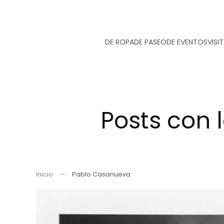
Ir
DE ROPA
DE PASEO
DE EVENTOS
VISI
al
contenido
principal
Posts con 
Inicio
Pablo Casanueva