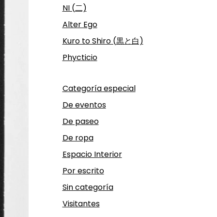
NI (二)
Alter Ego
Kuro to Shiro (黒と白)
Phycticio
Categoría especial
De eventos
De paseo
De ropa
Espacio Interior
Por escrito
Sin categoría
Visitantes