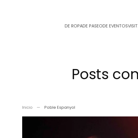
Ir
DE ROPA
DE PASEO
DE EVENTOS
VISI
al
contenido
principal
Posts con
Inicio
Poble Espanyol