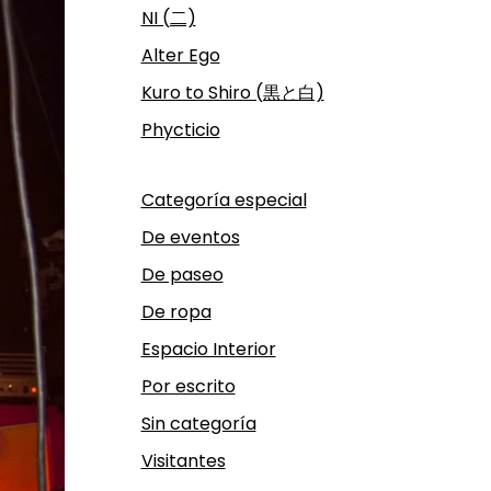
NI (二)
Alter Ego
Kuro to Shiro (黒と白)
Phycticio
Categoría especial
De eventos
De paseo
De ropa
Espacio Interior
Por escrito
Sin categoría
Visitantes