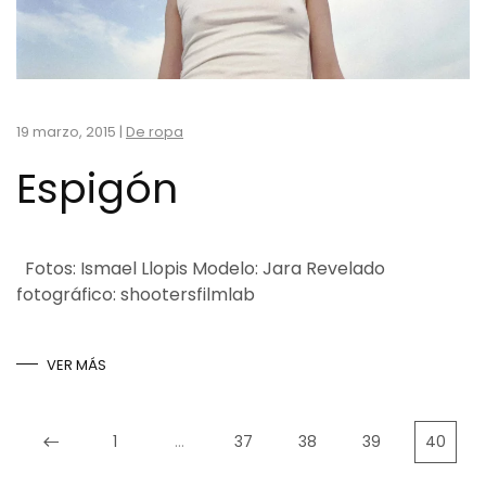
19 marzo, 2015
|
De ropa
Espigón
Fotos: Ismael Llopis Modelo: Jara Revelado
fotográfico: shootersfilmlab
VER MÁS
1
…
37
38
39
40