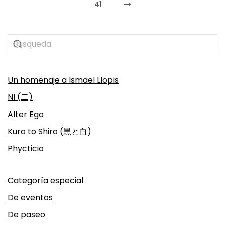
41
Un homenaje a Ismael Llopis
NI (二)
Alter Ego
Kuro to Shiro (黒と白)
Phycticio
Categoría especial
De eventos
De paseo