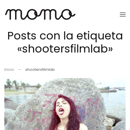
Ir
al
Posts con la etiqueta
contenido
principal
«shootersfilmlab»
Inicio
shootersfilmlab