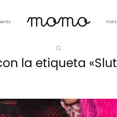
TANTES
POR E
con la etiqueta «Slut