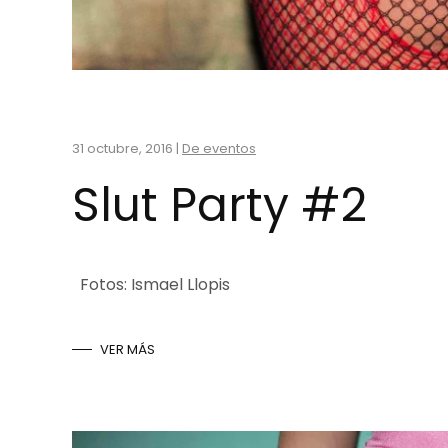
31 octubre, 2016
|
De eventos
Slut Party #2
Fotos: Ismael Llopis
VER MÁS