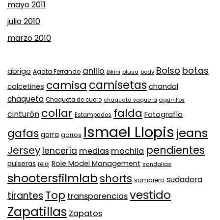
mayo 2011
julio 2010
marzo 2010
Bolso
botas
anillo
abrigo
Agata Ferrando
Bikini
blusa
body
camisa
camisetas
calcetines
chandal
chaqueta
Chaqueta de cuero
chaqueta vaquera
cigarrillos
collar
falda
cinturón
Fotografía
Estampados
Ismael Llopis
jeans
gafas
gorra
gorros
pendientes
Jersey
lencería
medias
mochila
Role Model Management
pulseras
reloj
sandalias
shootersfilmlab
shorts
sudadera
sombrero
vestido
Top
tirantes
transparencias
Zapatillas
Zapatos