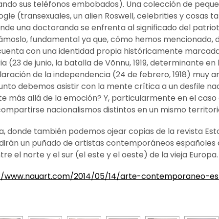
irando sus teléfonos embobados). Una colección de peque
e (transexuales, un alien Roswell, celebrities y cosas t
de una doctoranda se enfrenta al significado del patrio
itámoslo, fundamental ya que, cómo hemos mencionado,
ia cuenta con una identidad propia históricamente marcad
oria (23 de junio, la batalla de Võnnu, 1919, determinante 
claración de la independencia (24 de febrero, 1918) muy a
nto debemos asistir con la mente crítica a un desfile na
te más allá de la emoción? Y, particularmente en el caso d
mpartirse nacionalismos distintos en un mismo territor
a, donde también podemos ojear copias de la revista Est
cudirán un puñado de artistas contemporáneos españoles 
e el norte y el sur (el este y el oeste) de la vieja Europa.
//www.nauart.com/2014/05/14/arte-contemporaneo-est