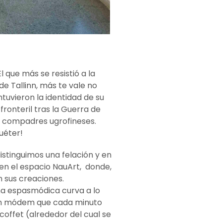
 que más se resistió a la
 de Tallinn, más te vale no
ntuvieron la identidad de su
fronteril tras la Guerra de
s compadres ugrofineses.
uéter!
istinguimos una felación y en
 en el espacio NauArt, donde,
n sus creaciones.
na espasmódica curva a lo
. Un módem que cada minuto
offet (alrededor del cual se