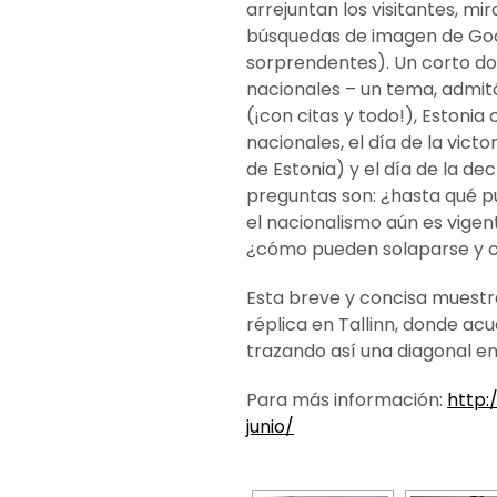
arrejuntan los visitantes, m
búsquedas de imagen de Googl
sorprendentes). Un corto don
nacionales – un tema, adm
(¡con citas y todo!), Eston
nacionales, el día de la vict
de Estonia) y el día de la de
preguntas son: ¿hasta qué pu
el nacionalismo aún es vigen
¿cómo pueden solaparse y co
Esta breve y concisa muestr
réplica en Tallinn, donde a
trazando así una diagonal entr
Para más información:
http:
junio/