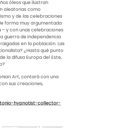
ños óleos que ilustran
an aleatorias como
tismo y de las celebraciones
 de forma muy argumentada
a – y con unas celebraciones
en la guerra de independencia
rraigadas en la población. Las
cionalista? ¿Hasta qué punto
e la difusa Europa del Este,
io?
onian Art, contará con una
con sus creaciones,
onio-hypnotist-collector-