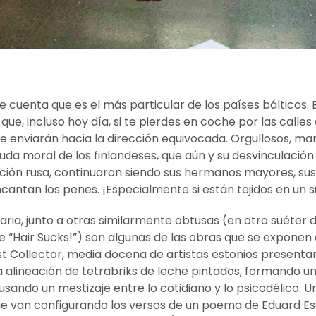
cuenta que es el más particular de los países bálticos. El
que, incluso hoy día, si te pierdes en coche por las calles
te enviarán hacia la dirección equivocada. Orgullosos, ma
yuda moral de los finlandeses, que aún y su desvinculación 
pación rusa, continuaron siendo sus hermanos mayores, su
cantan los penes. ¡Especialmente si están tejidos en un s
aria, junto a otras similarmente obtusas (en otro suéter d
de “Hair Sucks!”) son algunas de las obras que se exponen
ist Collector, media docena de artistas estonios presenta
alineación de tetrabriks de leche pintados, formando u
causando un mestizaje entre lo cotidiano y lo psicodélico
ue van configurando los versos de un poema de Eduard Esc