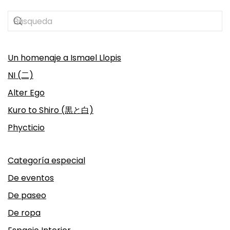
Un homenaje a Ismael Llopis
NI (二)
Alter Ego
Kuro to Shiro (黒と白)
Phycticio
Categoría especial
De eventos
De paseo
De ropa