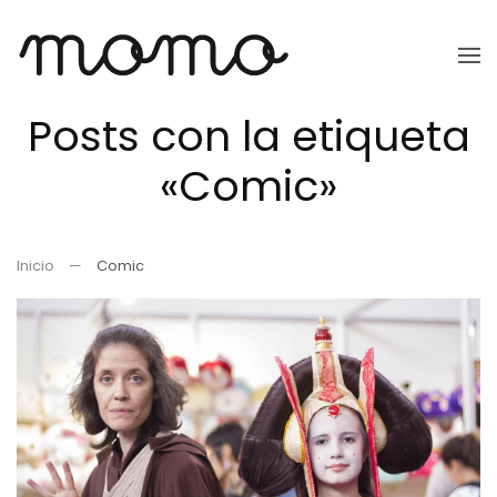
Ir
al
Posts con la etiqueta
contenido
principal
«Comic»
Inicio
Comic