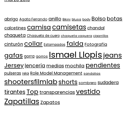
Bolso
botas
anillo
abrigo
Agata Ferrando
Bikini
blusa
body
camisa
camisetas
calcetines
chandal
chaqueta
Chaqueta de cuero
chaqueta vaquera
cigarrillos
collar
falda
cinturón
Fotografía
Estampados
Ismael Llopis
jeans
gafas
gorra
gorros
pendientes
Jersey
lencería
medias
mochila
Role Model Management
pulseras
reloj
sandalias
shootersfilmlab
shorts
sudadera
sombrero
vestido
Top
tirantes
transparencias
Zapatillas
Zapatos