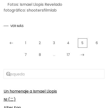
Fotos: Ismael Llopis Revelado
fotográfico: shootersfilmlab
VER MÁS
1
2
3
4
5
6
7
8
…
17
Un homenaje a Ismael Llopis
NI (二)
Alter Ego