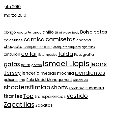
julio 2010
marzo 2010
Bolso
botas
anillo
abrigo
Agata Ferrando
Bikini
blusa
body
camisa
camisetas
calcetines
chandal
chaqueta
Chaqueta de cuero
chaqueta vaquera
cigarrillos
collar
falda
cinturón
Fotografía
Estampados
Ismael Llopis
jeans
gafas
gorra
gorros
pendientes
Jersey
lencería
medias
mochila
Role Model Management
pulseras
reloj
sandalias
shootersfilmlab
shorts
sudadera
sombrero
vestido
Top
tirantes
transparencias
Zapatillas
Zapatos