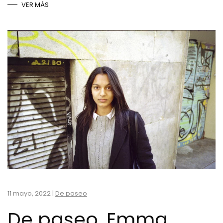
VER MÁS
11 mayo, 2022
|
De paseo
De paseo, Emma