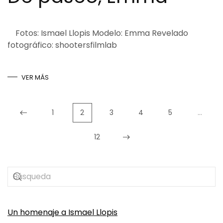
Fotos: Ismael Llopis Modelo: Emma Revelado
fotográfico: shootersfilmlab
VER MÁS
1
2
3
4
5
…
12
Un homenaje a Ismael Llopis