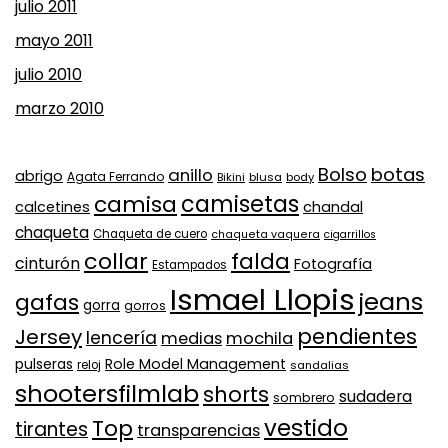
julio 2011
mayo 2011
julio 2010
marzo 2010
Bolso
botas
anillo
abrigo
Agata Ferrando
Bikini
blusa
body
camisa
camisetas
calcetines
chandal
chaqueta
Chaqueta de cuero
chaqueta vaquera
cigarrillos
collar
falda
cinturón
Fotografía
Estampados
Ismael Llopis
jeans
gafas
gorra
gorros
pendientes
Jersey
lencería
medias
mochila
Role Model Management
pulseras
reloj
sandalias
shootersfilmlab
shorts
sudadera
sombrero
vestido
Top
tirantes
transparencias